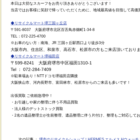
本日は大切なスカーフをお売り頂きありがとうございます！
当店ではお客様に笑顔で帰っていただくために、地域最高値を目指して高価
◆
リサイクルマート堺三国ヶ丘店
〒591
-8037
大阪府堺市北区百舌鳥赤畑町1-34-8
TEL
：072
-225-4700
※
お車のない方：南海、JR 三国ヶ丘駅西口より徒歩3分
大阪市内、住吉区、和泉市、高石市、松原市の方もご来店頂いており
◆
リサイクルマート堺福田店
〒599-8241 大阪府堺市中区福田1310-1
Tel ： 072-284-7409
※駐車場あり！NTTドコモ堺福田店隣接
大阪狭山市、河内長野市、富田林市、松原市からのご来店も多いです！
出張買取 ご依頼急増中！
・お引越しや家の整理に伴う不用品買取
・法人様のデットストック買取
・2名の遺品整理士が生前整理、遺品整理に伴う片付け、整理もご対応して
次の記事 ：
堺市のリサイクルショップ！HERMES エルメス Hウォッチ H