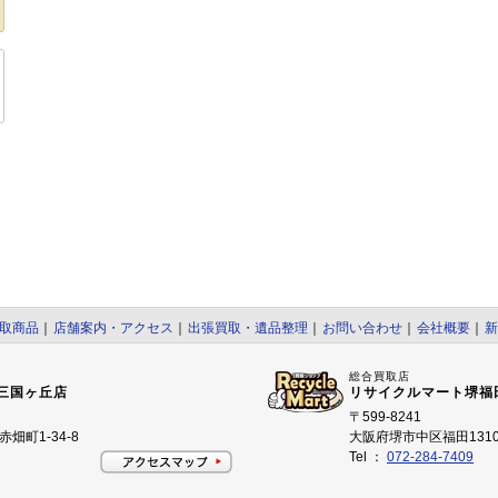
取商品
｜
店舗案内・アクセス
｜
出張買取・遺品整理
｜
お問い合わせ
｜
会社概要
｜
新
総合買取店
三国ヶ丘店
リサイクルマート堺福
〒599-8241
畑町1-34-8
大阪府堺市中区福田1310
Tel ：
072-284-7409