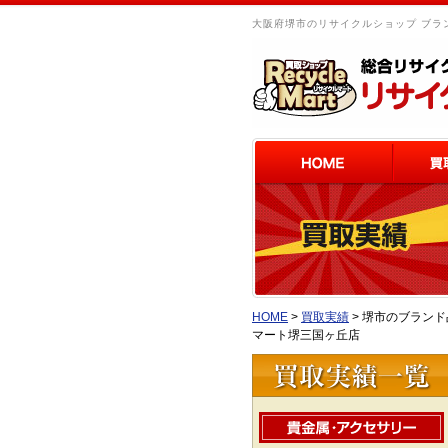
大阪府堺市のリサイクルショップ ブラン
HOME
>
買取実績
>
堺市のブランド品
マート堺三国ヶ丘店