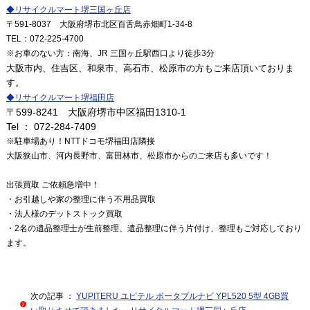
◆
リサイクルマート堺三国ヶ丘店
〒591
-8037
大阪府堺市北区百舌鳥赤畑町1-34-8
TEL
：072
-225-4700
※
お車のない方：南海、JR 三国ヶ丘駅西口より徒歩3分
大阪市内、住吉区、和泉市、高石市、松原市の方もご来店頂いておりま
す。
◆
リサイクルマート堺福田店
〒599-8241 大阪府堺市中区福田1310-1
Tel ： 072-284-7409
※駐車場あり！NTTドコモ堺福田店隣接
大阪狭山市、河内長野市、富田林市、松原市からのご来店も多いです！
出張買取 ご依頼急増中！
・お引越しや家の整理に伴う不用品買取
・法人様のデットストック買取
・2名の遺品整理士が生前整理、遺品整理に伴う片付け、整理もご対応しており
ます。
次の記事 ：
YUPITERU ユピテル ポータブルナビ YPL520 5型 4GB買