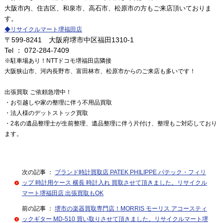
大阪市内、住吉区、和泉市、高石市、松原市の方もご来店頂いておりま
す。
◆
リサイクルマート堺福田店
〒599-8241 大阪府堺市中区福田1310-1
Tel ： 072-284-7409
※駐車場あり！NTTドコモ堺福田店隣接
大阪狭山市、河内長野市、富田林市、松原市からのご来店も多いです！
出張買取 ご依頼急増中！
・お引越しや家の整理に伴う不用品買取
・法人様のデットストック買取
・2名の遺品整理士が生前整理、遺品整理に伴う片付け、整理もご対応しており
ます。
次の記事 ：
ブランド時計買取店 PATEK PHILIPPE パテック・フィリ
ップ 時計用ケース 横長 時計入れ 買取させて頂きました。リサイクル
マート堺福田店 出張買取もOK
前の記事 ：
堺市の楽器買取専門店！MORRIS モーリス アコースティ
ックギター MD-510 買い取りさせて頂きました。リサイクルマート堺