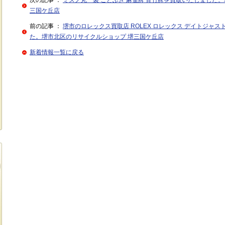
次の記事 ：
ミズノ丸一製 ことぶき 麻雀牌 背竹牌を買取いたしました
三国ケ丘店
前の記事 ：
堺市のロレックス買取店 ROLEX ロレックス デイトジャスト 
た。堺市北区のリサイクルショップ 堺三国ケ丘店
新着情報一覧に戻る