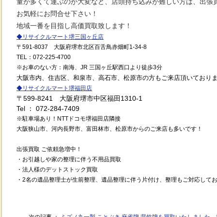
量が多くて運ぶのが大変など、店頭持ち込みが難しい方は、出張
お気軽にお問合せ下さい！
地域一番を目指し高価買取致します！
◆
リサイクルマート堺三国ヶ丘店
〒591
-8037
大阪府堺市北区百舌鳥赤畑町1-34-8
TEL
：072
-225-4700
※
お車のない方：南海、JR 三国ヶ丘駅西口より徒歩3分
大阪市内、住吉区、和泉市、高石市、松原市の方もご来店頂いており
◆
リサイクルマート堺福田店
〒599-8241 大阪府堺市中区福田1310-1
Tel ： 072-284-7409
※駐車場あり！NTTドコモ堺福田店隣接
大阪狭山市、河内長野市、富田林市、松原市からのご来店も多いです！
出張買取 ご依頼急増中！
・お引越しや家の整理に伴う不用品買取
・法人様のデットストック買取
・2名の遺品整理士が生前整理、遺品整理に伴う片付け、整理もご対応して