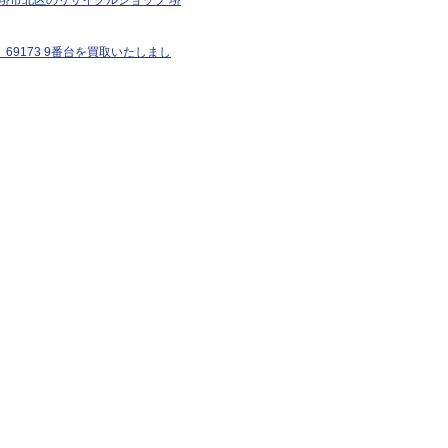
。堺市北区のリサイクルショップ 堺
69173 9番台を買取いたしまし