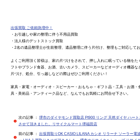
出張買取 ご依頼急増中！
・お引越しや家の整理に伴う不用品買取
・法人様のデットストック買取
・2名の遺品整理士が生前整理、遺品整理に伴う片付け、整理もご対応して
よくご利用頂く皆様は、家の片づけをされて、押し入れに眠っている物をた
フトやブランド食器、お酒、古いカメラ、スピーカーなどオーディオ機器な
片づけ、処分、引っ越しなどの際はぜひご利用ください！
家具・家電・オーディオ・スピーカー・おもちゃ・ギフト品・工具・お酒・
具・美術品・アンティーク品など、なんでもお気軽にお問合せ下さい。
次の記事 ：
堺市のダイヤモンド買取店 Pt900 リング 天然ダイヤ ハートカット
させて頂きました。リサイクルマート堺福田店
前の記事 ：
出張買取りOK CASIO LILANA カシオ リラーナ ソーラ