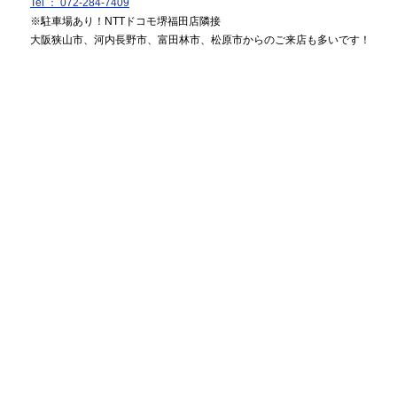
Tel ： 072-284-7409
※駐車場あり！NTTドコモ堺福田店隣接
大阪狭山市、河内長野市、富田林市、松原市からのご来店も多いです！