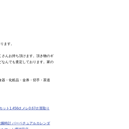
おります。
くさんお持ち頂けます。頂き物のギ
どなんでも査定しております。家の
食器・化粧品・金券・切手・茶道
1.456ct メレ0.67ct 買取り
ー電波腕時計 パーペチュアルカレンダ