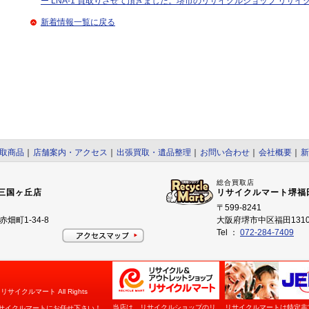
ー LNA-1 買取りさせて頂きました。堺市のリサイクルショップ リサ
新着情報一覧に戻る
取商品
｜
店舗案内・アクセス
｜
出張買取・遺品整理
｜
お問い合わせ
｜
会社概要
｜
新
総合買取店
三国ヶ丘店
リサイクルマート堺福
〒599-8241
畑町1-34-8
大阪府堺市中区福田1310
Tel ：
072-284-7409
イクルマート All Rights
当店は、リサイクルショップのリ
リサイクルマートは特定非
サイクルマートにお任せ下さい！