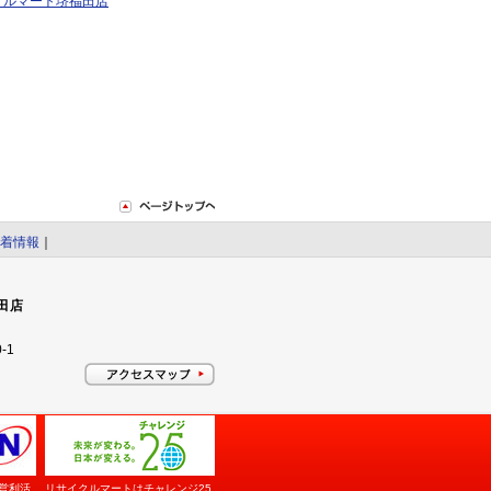
イクルマート堺福田店
着情報
｜
田店
-1
営利活
リサイクルマートはチャレンジ25