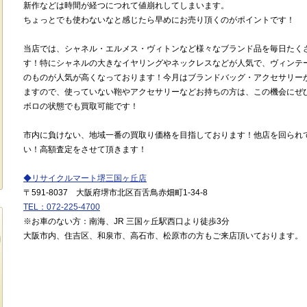
新作などは時間が経つにつれて値崩れしてしまいます。
ちょっとでも使わないなと感じたら早めにお売り頂くのがポイントです！
当店では、シャネル・エルメス・ヴィトンなど様々なブランド品を毎日たく
す！特にシャネルの大きなイヤリングやネックレスなどが人気で、ヴィンテー
のものが人気が高くなっております！今月はブランドバッグ・アクセサリー
ますので、使っていない鞄やアクセサリーなどお持ちの方は、この機会にぜ
ボロの状態でも買取可能です！
市内に負けない、地域一番の買取り価格を目指しております！他店を回られ
い！高額査定をさせて頂きます！
◆リサイクルマート堺三国ヶ丘店
〒591-8037 大阪府堺市北区百舌鳥赤畑町1-34-8
TEL：072-225-4700
※お車のない方：南海、JR 三国ヶ丘駅西口より徒歩3分
大阪市内、住吉区、和泉市、高石市、松原市の方もご来店頂いております。