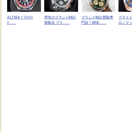
A17364 ﾌﾞﾗｲﾄﾘﾝ
堺市のブランド時計
ブランド時計買取専
ブライ
ｸ……
買取店 ブラ……
門店！BRE……
ロノマ