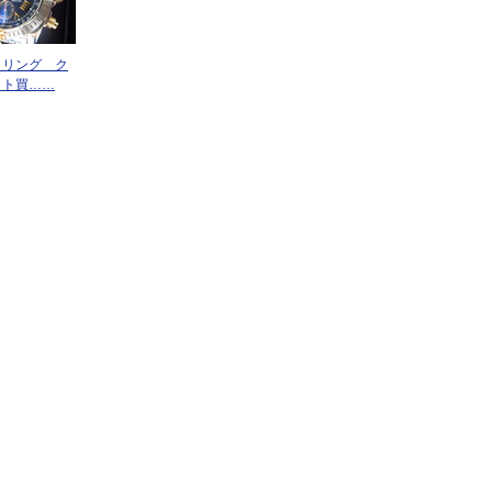
トリング ク
ット買……