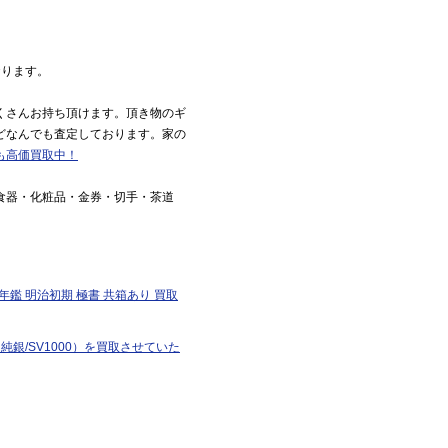
おります。
くさんお持ち頂けます。頂き物のギ
どなんでも査定しております。家の
も高価買取中！
食器・化粧品・金券・切手・茶道
鑑 明治初期 極書 共箱あり 買取
銀/SV1000）を買取させていた