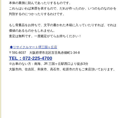
本体の裏側に刻んであったりするものです。
これらはいわば来歴を表すもので、だれが作ったのか、いつのものなのかを
判別するのにつかったりするわけです。
もし骨董品をお持ちで、文字の書かれた木箱に入っていたりすれば、それは
価値のあるものかもしれません。
査定は無料です。一度鑑定がてらお持ちください！
◆リサイクルマート堺三国ヶ丘店
〒591-8037 大阪府堺市北区百舌鳥赤畑町1-34-8
TEL：072-225-4700
※お車のない方：南海、JR 三国ヶ丘駅西口より徒歩3分
大阪市内、住吉区、和泉市、高石市、松原市の方もご来店頂いております。