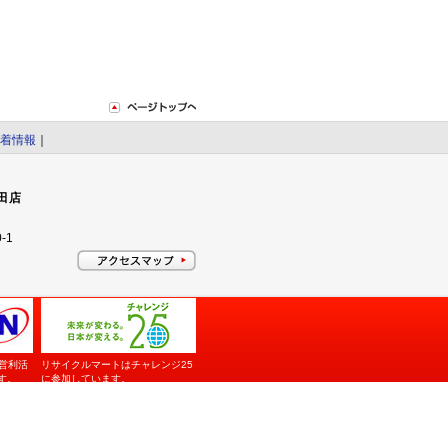
着情報
｜
田店
-1
営利活
リサイクルマートはチャレンジ25
す。
に参加しています。