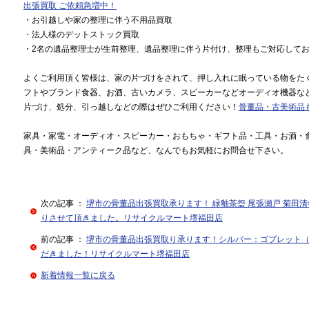
出張買取 ご依頼急増中！
・お引越しや家の整理に伴う不用品買取
・法人様のデットストック買取
・2名の遺品整理士が生前整理、遺品整理に伴う片付け、整理もご対応して
よくご利用頂く皆様は、家の片づけをされて、押し入れに眠っている物をた
フトやブランド食器、お酒、古いカメラ、スピーカーなどオーディオ機器な
片づけ、処分、引っ越しなどの際はぜひご利用ください！
骨董品・古美術品
家具・家電・オーディオ・スピーカー・おもちゃ・ギフト品・工具・お酒・
具・美術品・アンティーク品など、なんでもお気軽にお問合せ下さい。
次の記事 ：
堺市の骨董品出張買取承ります！ 緑釉茶盌 尾張瀬戸 菊田清年
りさせて頂きました。リサイクルマート堺福田店
前の記事 ：
堺市の骨董品出張買取り承ります！シルバー：ゴブレット（純
だきました！リサイクルマート堺福田店
新着情報一覧に戻る