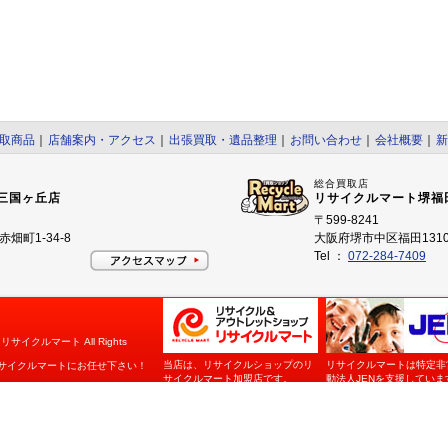
取商品
｜
店舗案内・アクセス
｜
出張買取・遺品整理
｜
お問い合わせ
｜
会社概要
｜
新
総合買取店
三国ヶ丘店
リサイクルマート堺福
〒599-8241
畑町1-34-8
大阪府堺市中区福田1310
Tel ：
072-284-7409
イクルマート All Rights
当店は、リサイクルショップのリ
リサイクルマートは特定非
サイクルマートにお任せ下さい！
サイクルマート加盟店です。
動法人JENを支援していま