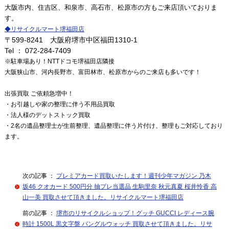
大阪市内、住吉区、和泉市、高石市、松原市の方もご来店頂いておりま
す。
◆
リサイクルマート堺福田店
〒599-8241 大阪府堺市中区福田1310-1
Tel ： 072-284-7409
※駐車場あり！NTTドコモ堺福田店隣接
大阪狭山市、河内長野市、富田林市、松原市からのご来店も多いです！
出張買取 ご依頼急増中！
・お引越しや家の整理に伴う不用品買取
・法人様のデットストック買取
・2名の遺品整理士が生前整理、遺品整理に伴う片付け、整理もご対応しており
ます。
次の記事 ：
プレミアカード買取いたします！週刊少年マガジン 乃木
坂46 クオカード 500円分 抽プレ当選品 生駒里奈 秋元真夏 桜井怜香 高
山一美 買取させて頂きました。リサイクルマート堺福田店
前の記事 ：
堺市のリサイクルショップ！グッチ GUCCI レディース腕
時計 1500L 黒文字盤 バングルウォッチ 買取させて頂きました。リサ