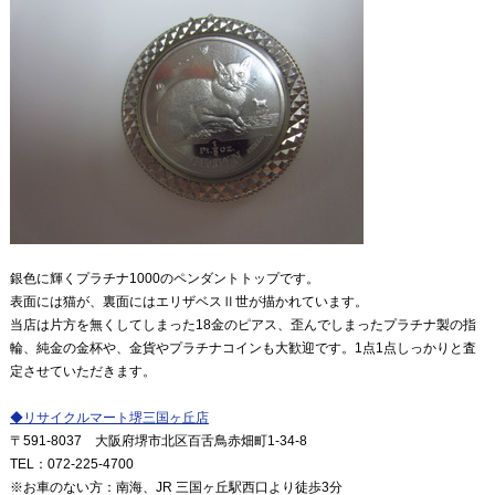
銀色に輝くプラチナ1000のペンダントトップです。
表面には猫が、裏面にはエリザベスⅡ世が描かれています。
当店は片方を無くしてしまった18金のピアス、歪んでしまったプラチナ製の指
輪、純金の金杯や、金貨やプラチナコインも大歓迎です。1点1点しっかりと査
定させていただきます。
◆
リサイクルマート堺三国ヶ丘店
〒591
-8037
大阪府堺市北区百舌鳥赤畑町1-34-8
TEL
：072
-225-4700
※
お車のない方：南海、JR 三国ヶ丘駅西口より徒歩3分