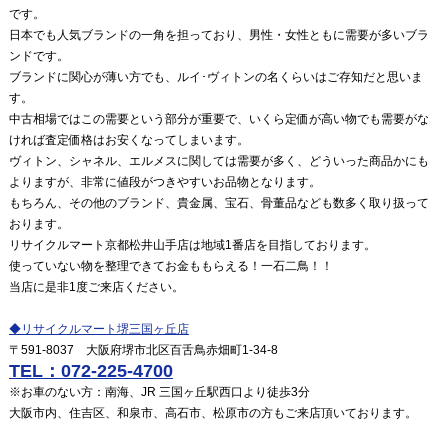
です。
日本でも人気ブランドの一角を担っており、男性・女性ともに需要が多いブラ
ンドです。
ブランドに関心が薄い方でも、ルイ･ヴィトンの名くらいはご存知だと思いま
す。
中古相場ではこの需要という部分が重要で、いくら定価が高い物でも需要がな
ければ査定価格はお安くなってしまいます。
ヴィトン、シャネル、エルメスに関しては需要が多く、どういった商品かにも
よりますが、非常に値段がつきやすいお品物となります。
もちろん、その他のブランド、貴金属、宝石、骨董品なども数多く取り扱って
おります。
リサイクルマート京都松井山手店は地域1番店を目指しております。
使っていない物を整理できてお金ももらえる！一石二鳥！！
当店に是非1度ご来店ください。
◆リサイクルマート堺三国ヶ丘店
〒591-8037 大阪府堺市北区百舌鳥赤畑町1-34-8
TEL：072-225-4700
※お車のない方：南海、JR 三国ヶ丘駅西口より徒歩3分
大阪市内、住吉区、和泉市、高石市、松原市の方もご来店頂いております。