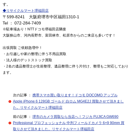
す。
◆
リサイクルマート堺福田店
〒599-8241 大阪府堺市中区福田1310-1
Tel ： 072-284-7409
※駐車場あり！NTTドコモ堺福田店隣接
大阪狭山市、河内長野市、富田林市、松原市からのご来店も多いです！
出張買取 ご依頼急増中！
・お引越しや家の整理に伴う不用品買取
・法人様のデットストック買取
・2名の遺品整理士が生前整理、遺品整理に伴う片付け、整理もご対応しており
ます。
次の記事 ：
携帯スマホ買い取ります！ドコモ DOCOMO アップル
Apple iPhone 6 128GB ゴールド 白ロム MG4E2J 買取させて頂きまし
た。リサイクルマート堺福田店
前の記事 ：
堺市のカメラ買取なら当店へ！フジカ FUJICA GW690
Professional プロフェッショナル 中判フィールドカメラ 6×9 90mm 買
取りさせて頂きました。リサイクルマート堺福田店