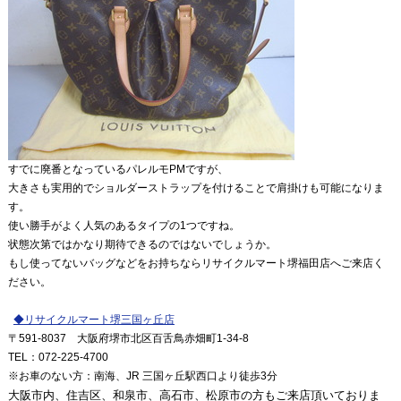
すでに廃番となっているパレルモPMですが、
大きさも実用的でショルダーストラップを付けることで肩掛けも可能になりま
す。
使い勝手がよく人気のあるタイプの1つですね。
状態次第ではかなり期待できるのではないでしょうか。
もし使ってないバッグなどをお持ちならリサイクルマート堺福田店へご来店く
ださい。
◆
リサイクルマート堺三国ヶ丘店
〒591
-8037
大阪府堺市北区百舌鳥赤畑町1-34-8
TEL
：072
-225-4700
※
お車のない方：南海、JR 三国ヶ丘駅西口より徒歩3分
大阪市内、住吉区、和泉市、高石市、松原市の方もご来店頂いておりま