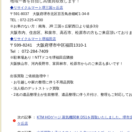
地域一番を目指し高価買取致します！
◆
リサイクルマート堺三国ヶ丘店
〒591
-8037
大阪府堺市北区百舌鳥赤畑町1-34-8
TEL
：072
-225-4700
※
お車のない方：南海、JR 三国ヶ丘駅西口より徒歩3分
大阪市内、住吉区、和泉市、高石市、松原市の方もご来店頂いており
◆
リサイクルマート堺福田店
〒599-8241 大阪府堺市中区福田1310-1
Tel ： 072-284-7409
※駐車場あり！NTTドコモ堺福田店隣接
大阪狭山市、河内長野市、富田林市、松原市からのご来店も多いです！
出張買取 ご依頼急増中！
・お引越しや家の整理に伴う不用品買取
・法人様のデットストック買取
・2名の遺品整理士が生前整理、遺品整理に伴う片付け、整理もご対応して
次の記事 ：
KTM HOゲージ 蒸気機関車 D51を買取いたしました。堺
ケ丘店