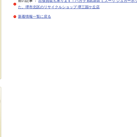
前の記事 ：
出張買取も承ります！バカラ Bacarat ミズーリ シュガー
た。堺市北区のリサイクルショップ 堺三国ケ丘店
新着情報一覧に戻る