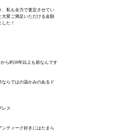
き、私も全力で査定させてい
と大変ご満足いただける金額
ました！
。今から約50年以上も前なんです
防ならではの温かみのあるド
ブレス
アンティーク好きにはたまら