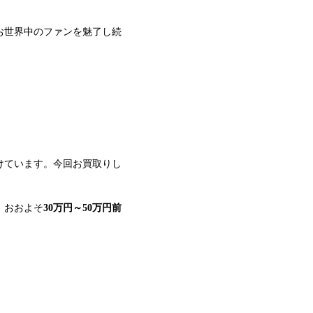
お世界中のファンを魅了し続
！
けています。今回お買取りし
、おおよそ
30万円～50万円前
！