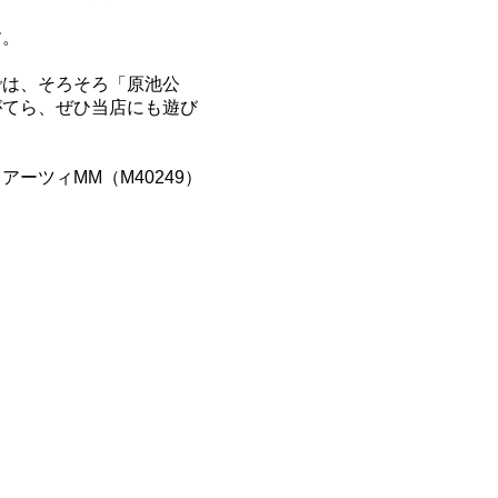
す。
では、そろそろ「原池公
がてら、ぜひ当店にも遊び
ーツィMM（M40249）