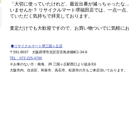
「大切に使っていたけれど、最近出番が減っちゃったな
いませんか？ リサイクルマート堺福田店では、一点一点
ていただく気持ちで拝見しております。
査定だけでも大歓迎ですので、お買い物ついでに気軽に
◆リサイクルマート堺三国ヶ丘店
〒591-8037 大阪府堺市北区百舌鳥赤畑町1-34-8
TEL：072-225-4700
※お車のない方：南海、JR 三国ヶ丘駅西口より徒歩3分
大阪市内、住吉区、和泉市、高石市、松原市の方もご来店頂いております。