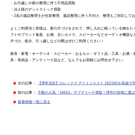
・お引越しや家の整理に伴う不用品買取
・法人様のデットストック買取
・2名の遺品整理士が生前整理、遺品整理に伴う片付け、整理もご対応して
よくご利用頂く皆様は、家の片づけをされて、押し入れに眠っている物をた
フトやブランド食器、お酒、古いカメラ、スピーカーなどオーディオ機器な
片づけ、処分、引っ越しなどの際はぜひご利用ください！
家具・家電・オーディオ・スピーカー・おもちゃ・ギフト品・工具・お酒・
具・美術品・アンティーク品など、なんでもお気軽にお問合せ下さい。
次の記事 ：
【堺市北区】ロレックス デイトジャスト 16233Gを高値
前の記事 ：
不動の人気「16610」サブマリーナ買取！堺市の皆様に選
新着情報一覧に戻る