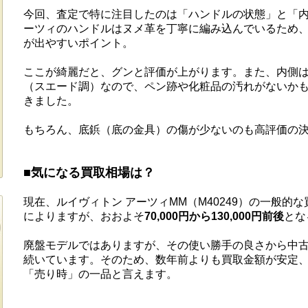
今回、査定で特に注目したのは「ハンドルの状態」と「内
ーツィのハンドルはヌメ革を丁寧に編み込んでいるため
が出やすいポイント。
ここが綺麗だと、グンと評価が上がります。また、内側
（スエード調）なので、ペン跡や化粧品の汚れがないか
きました。
もちろん、底鋲（底の金具）の傷が少ないのも高評価の
■気になる買取相場は？
現在、ルイヴィトン アーツィMM（M40249）の一般的
によりますが、おおよそ
70,000円から130,000円前後
とな
廃盤モデルではありますが、その使い勝手の良さから中
続いています。そのため、数年前よりも買取金額が安定
「売り時」の一品と言えます。