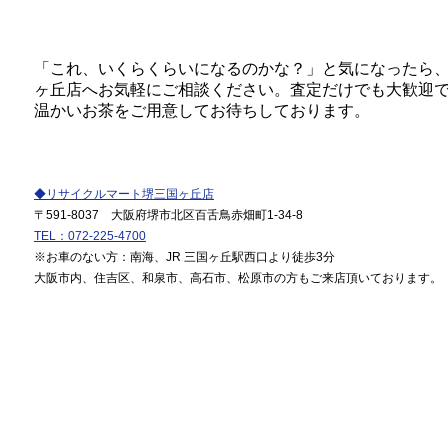
「これ、いくらくらいになるのかな？」と気になったら
ヶ丘店へお気軽にご相談ください。査定だけでも大歓迎
温かいお茶をご用意してお待ちしております。
◆リサイクルマート堺三国ヶ丘店
〒591-8037 大阪府堺市北区百舌鳥赤畑町1-34-8
TEL：072-225-4700
※お車のない方：南海、JR 三国ヶ丘駅西口より徒歩3分
大阪市内、住吉区、和泉市、高石市、松原市の方もご来店頂いております。