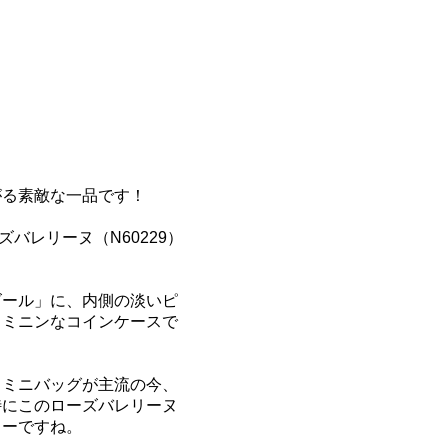
がる素敵な一品です！
バレリーヌ（N60229）
ズール」に、内側の淡いピ
ェミニンなコインケースで
、ミニバッグが主流の今、
特にこのローズバレリーヌ
ラーですね。