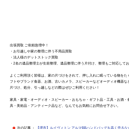
出張買取 ご依頼急増中！
・お引越しや家の整理に伴う不用品買取
・法人様のデットストック買取
・2名の遺品整理士が生前整理、遺品整理に伴う片付け、整理もご対応して
よくご利用頂く皆様は、家の片づけをされて、押し入れに眠っている物をた
フトやブランド食器、お酒、古いカメラ、スピーカーなどオーディオ機器な
片づけ、処分、引っ越しなどの際はぜひご利用ください！
家具・家電・オーディオ・スピーカー・おもちゃ・ギフト品・工具・お酒・
具・美術品・アンティーク品など、なんでもお気軽にお問合せ下さい。
次の記事 ：
【堺市】ルイヴィトン アルマBBハンドバッグを高く売る