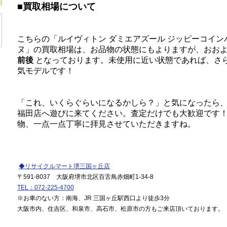
■買取相場について
こちらの「ルイヴィトン ダミエアズール ジッピーコイン
ヌ」の買取相場は、お品物の状態にもよりますが、おお
前後
となっております。未使用に近い状態であれば、さ
気モデルです！
「これ、いくらぐらいになるかしら？」と気になったら
福田店へ遊びに来てください。査定だけでも大歓迎です
物、一点一点丁寧に拝見させていただきますね。
◆リサイクルマート堺三国ヶ丘店
〒591-8037 大阪府堺市北区百舌鳥赤畑町1-34-8
TEL：072-225-4700
※お車のない方：南海、JR 三国ヶ丘駅西口より徒歩3分
大阪市内、住吉区、和泉市、高石市、松原市の方もご来店頂いております。