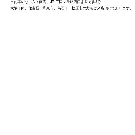
※お車のない方：南海、JR 三国ヶ丘駅西口より徒歩3分
大阪市内、住吉区、和泉市、高石市、松原市の方もご来店頂いております。