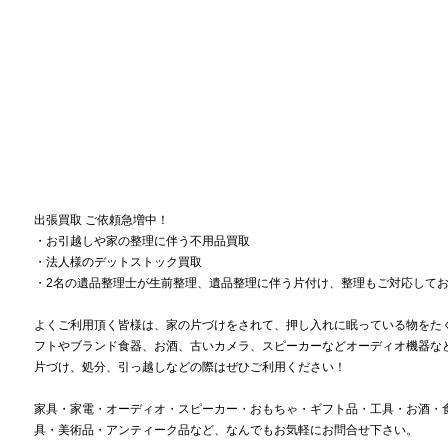
出張買取 ご依頼急増中！
・お引越しや家の整理に伴う不用品買取
・法人様のデットストック買取
・2名の遺品整理士が生前整理、遺品整理に伴う片付け、整理もご対応して
よくご利用頂く皆様は、家の片づけをされて、押し入れに眠っている物をた
フトやブランド食器、お酒、古いカメラ、スピーカーなどオーディオ機器な
片づけ、処分、引っ越しなどの際はぜひご利用ください！
家具・家電・オーディオ・スピーカー・おもちゃ・ギフト品・工具・お酒・
具・美術品・アンティーク品など、なんでもお気軽にお問合せ下さい。