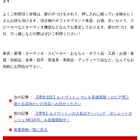
ます。
よくご利用頂く皆様は、家の片づけをされて、押し入れに眠っている物をたく
さんお持ち頂けます。頂き物のギフトやブランド食器、お酒、古いカメラ、ス
ピーカーなどオーディオ機器などなんでも査定しております。家の片づけ、処
分、引っ越しなどの際はぜひご利用ください！
家具・家電・オーディオ・スピーカー・おもちゃ・ギフト品・工具・お酒・食
器・化粧品・金券・切手・茶道具・美術品・アンティーク品など、なんでもお
気軽にお問合せ下さい。
次の記事 ：
【堺市北区】ルイヴィトン マレを高価買取！ロピア堺三
国ヶ丘店向かいの当店へお任せください
前の記事 ：
【堺市】ルイヴィトンの人気ボディバッグ「ポシェットガ
ンジュ M51870」を高価買取中！
新着情報一覧に戻る