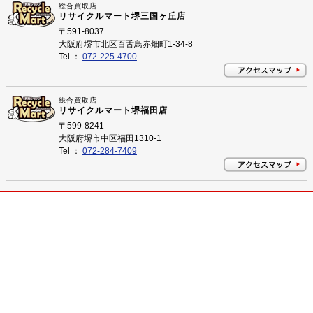
総合買取店
リサイクルマート堺三国ヶ丘店
〒591-8037
大阪府堺市北区百舌鳥赤畑町1-34-8
Tel ：
072-225-4700
総合買取店
リサイクルマート堺福田店
〒599-8241
大阪府堺市中区福田1310-1
Tel ：
072-284-7409
プライバシーポリシー
©
2026 大阪府堺市のリサイクルショップ リサイクルマート All Rights Reserved.
大阪府堺市のリサイクルショップ 買取はリサイクルマートにお任せ下さい！
当店は、リサイクルショップ
リサイクルマートは特定非営
リサイクルマートはチャレン
のリサイクルマート加盟店で
利活動法人JENを支援してい
ジ25に参加しています。