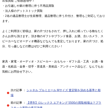
出張買取 ご依頼急増中！
・お引越しや家の整理に伴う不用品買取
・法人様のデットストック買取
・2名の遺品整理士が生前整理、遺品整理に伴う片付け、整理もご対応しており
ます。
よくご利用頂く皆様は、家の片づけをされて、押し入れに眠っている物をたく
さんお持ち頂けます。頂き物のギフトやブランド食器、お酒、古いカメラ、ス
ピーカーなどオーディオ機器などなんでも査定しております。家の片づけ、処
分、引っ越しなどの際はぜひご利用ください！
家具・家電・オーディオ・スピーカー・おもちゃ・ギフト品・工具・お酒・食
器・化粧品・金券・切手・茶道具・美術品・アンティーク品など、なんでもお
気軽にお問合せ下さい。
次の記事 ：
シャネル プルミエール Mサイズ 査定額を決める基準と相
場
前の記事 ：
【堺市】ロレックス エアキング 5500の買取相場は？プラ
スチック風防の査定評価